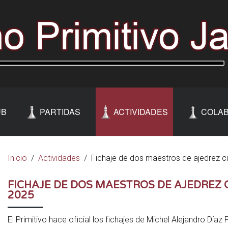
UB
PARTIDAS
ACTIVIDADES
COLA
Inicio
Actividades
Fichaje de dos maestros de ajedrez 
FICHAJE DE DOS MAESTROS DE AJEDREZ
2025
El Primitivo hace oficial los fichajes de Michel Alejandro Díaz