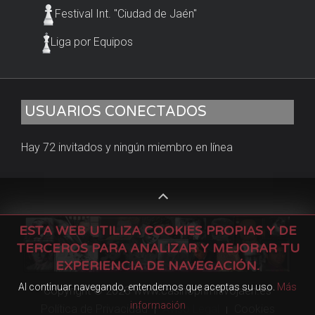
Festival Int. "Ciudad de Jaén"
Liga por Equipos
USUARIOS CONECTADOS
Hay 72 invitados y ningún miembro en línea
ESTA WEB UTILIZA COOKIES PROPIAS Y DE
TERCEROS PARA ANALIZAR Y MEJORAR TU
EXPERIENCIA DE NAVEGACIÓN.
Al continuar navegando, entendemos que aceptas su uso.
Más
Copyright © 2023 www.casinoprimitivojaen.es
información
Política de Privacidad
Aviso Legal
Cookies