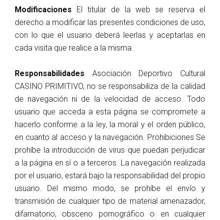
Modificaciones
El titular de la web se reserva el
derecho a modificar las presentes condiciones de uso,
con lo que el usuario deberá leerlas y aceptarlas en
cada visita que realice a la misma.
Responsabilidades
Asociación Deportivo Cultural
CASINO PRIMITIVO, no se responsabiliza de la calidad
de navegación ni de la velocidad de acceso. Todo
usuario que acceda a esta página se compromete a
hacerlo conforme a la ley, la moral y el orden público,
en cuanto al acceso y la navegación. Prohibiciones Se
prohíbe la introducción de virus que puedan perjudicar
a la página en sí o a terceros. La navegación realizada
por el usuario, estará bajo la responsabilidad del propio
usuario. Del mismo modo, se prohíbe el envío y
transmisión de cualquier tipo de material amenazador,
difamatorio, obsceno pornográfico o en cualquier