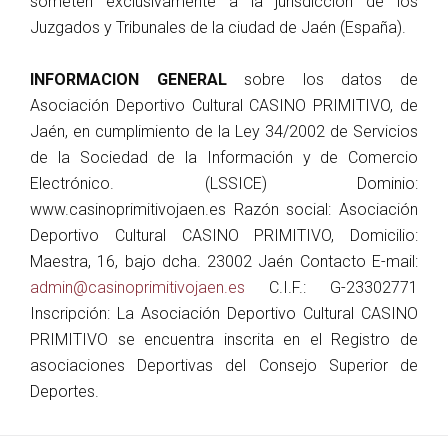
someten exclusivamente a la jurisdicción de los
Juzgados y Tribunales de la ciudad de Jaén (España).
INFORMACION GENERAL
sobre los datos de
Asociación Deportivo Cultural CASINO PRIMITIVO, de
Jaén, en cumplimiento de la Ley 34/2002 de Servicios
de la Sociedad de la Información y de Comercio
Electrónico. (LSSICE) Dominio:
www.casinoprimitivojaen.es Razón social: Asociación
Deportivo Cultural CASINO PRIMITIVO, Domicilio:
Maestra, 16, bajo dcha. 23002 Jaén Contacto E-mail:
admin@casinoprimitivojaen.es
C.I.F.: G-23302771
Inscripción: La Asociación Deportivo Cultural CASINO
PRIMITIVO se encuentra inscrita en el Registro de
asociaciones Deportivas del Consejo Superior de
Deportes.