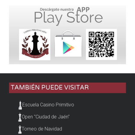
TAMBIÉN PUEDE VISITAR
Escuela Casino Primitivo
Open "Ciudad de Jaén"
Torneo de Navidad