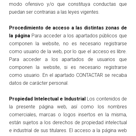
modo ofensivo y/o que constituya conductas que
puedan ser contrarias a las leyes vigentes.
Procedimiento de acceso a las distintas zonas de
la página
Para acceder a los apartados públicos que
componen la website, no es necesario registrarse
como usuario de la web, por lo que el acceso es libre.
Para acceder a los apartados de usuarios que
componen la website, si es necesario registrarse
como usuario. En el apartado CONTACTAR se recaba
datos de carácter personal.
Propiedad Intelectual e Industrial
Los contenidos de
la presente página web, así como los nombres
comerciales, marcas o logos insertos en la misma,
están sujetos a los derechos de propiedad intelectual
e industrial de sus titulares. El acceso a la página web