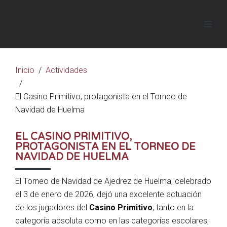
Inicio
Actividades
El Casino Primitivo, protagonista en el Torneo de
Navidad de Huelma
EL CASINO PRIMITIVO,
PROTAGONISTA EN EL TORNEO DE
NAVIDAD DE HUELMA
El Torneo de Navidad de Ajedrez de Huelma, celebrado
el 3 de enero de 2026, dejó una excelente actuación
de los jugadores del
Casino Primitivo
, tanto en la
categoría absoluta como en las categorías escolares,