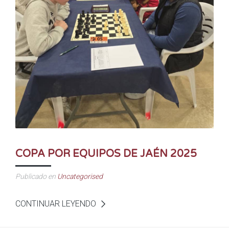
COPA POR EQUIPOS DE JAÉN 2025
Publicado en
Uncategorised
CONTINUAR LEYENDO